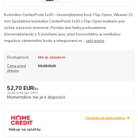
Kolimátor CenterPoint 1x30 – červený/zelený bod, Flip-Open, Weaver 22
mm Spoľahlivý kolimátor CenterPoint 1x30 s Flip-Open krytkami pre
rýchle a presné mierenie. Ponúka dve farby podsvietenia
(červená/zelená) s 5 úrovňami jasu, plnú horizontálnu aj vertikálnu
reguláciu zámerného bodu a integrovanú m...
celý popis
Dostupnosť
Nie je skladom
Cena pred
59,00 EUR
zľavou
52,70 EUR
/
ks
42,85 EUR
bez DPH
Momentálne nie je k dispozícii
Splátková kalkulačka
Nákup na splátky