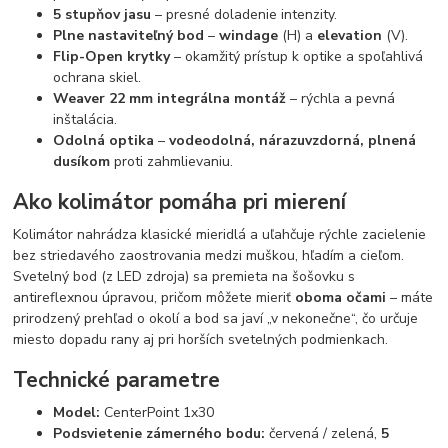
5 stupňov jasu
– presné doladenie intenzity.
Plne nastaviteľný bod
–
windage
(H) a
elevation
(V).
Flip-Open krytky
– okamžitý prístup k optike a spoľahlivá
ochrana skiel.
Weaver 22 mm integrálna montáž
– rýchla a pevná
inštalácia.
Odolná optika
–
vodeodolná, nárazuvzdorná, plnená
dusíkom
proti zahmlievaniu.
Ako kolimátor pomáha pri mierení
Kolimátor nahrádza klasické mieridlá a uľahčuje rýchle zacielenie
bez striedavého zaostrovania medzi muškou, hľadím a cieľom.
Svetelný bod (z LED zdroja) sa premieta na šošovku s
antireflexnou úpravou, pričom môžete mieriť
oboma očami
– máte
prirodzený prehľad o okolí a bod sa javí „v nekonečne“, čo určuje
miesto dopadu rany aj pri horších svetelných podmienkach.
Technické parametre
Model:
CenterPoint 1x30
Podsvietenie zámerného bodu:
červená / zelená,
5