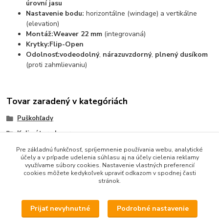
úrovní jasu
Nastavenie bodu:
horizontálne (windage) a vertikálne
(elevation)
Montáž:
Weaver 22 mm
(integrovaná)
Krytky:
Flip-Open
Odolnosť:
vodeodolný
,
nárazuvzdorný
,
plnený dusíkom
(proti zahmlievaniu)
Tovar zaradený v kategóriách
Puškohľady
Kolimátory, lasery
Crosman
Pre základnú funkčnosť, spríjemnenie používania webu, analytické
účely a v prípade udelenia súhlasu aj na účely cielenia reklamy
využívame súbory cookies. Nastavenie vlastných preferencií
cookies môžete kedykoľvek upraviť odkazom v spodnej časti
stránok.
Odstúpenie od zmluvy: https://www.pazba.sk/odstupenie-od-
zmluvy
Prijať nevyhnutné
Podrobné nastavenie