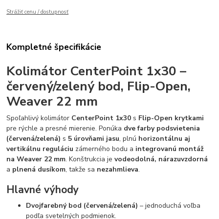
Strážiť cenu / dostupnosť
Kompletné špecifikácie
Kolimátor
CenterPoint 1x30
–
červený/zelený bod, Flip-Open,
Weaver 22 mm
Spoľahlivý kolimátor
CenterPoint 1x30
s
Flip-Open krytkami
pre rýchle a presné mierenie. Ponúka
dve farby podsvietenia
(červená/zelená)
s
5 úrovňami jasu
, plnú
horizontálnu aj
vertikálnu reguláciu
zámerného bodu a
integrovanú montáž
na Weaver 22 mm
. Konštrukcia je
vodeodolná, nárazuvzdorná
a
plnená dusíkom
, takže sa
nezahmlieva
.
Hlavné výhody
Dvojfarebný bod (červená/zelená)
– jednoduchá voľba
podľa svetelných podmienok.