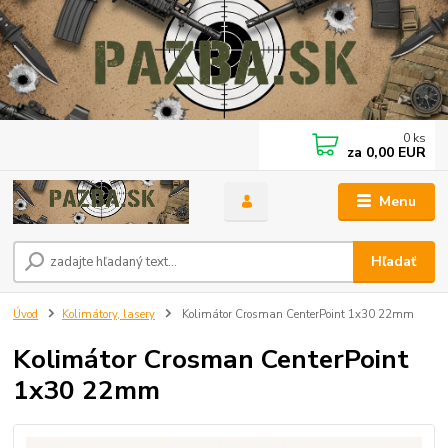
0
ks
za
0,00 EUR
Menu
Hľadať
Úvod
Kolimátory, lasery
Kolimátor Crosman CenterPoint 1x30 22mm
Kolimátor Crosman CenterPoint
1x30 22mm