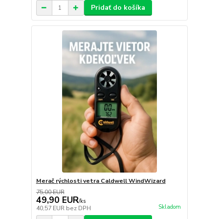
Pridať do košíka
Merač rýchlosti vetra Caldwell WindWizard
75,00 EUR
49,90 EUR
/
ks
Skladom
40,57 EUR
bez DPH