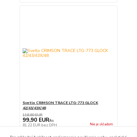
Svetlo CRIMSON TRACE LTG-773 GLOCK
42/43/43X/48
118,80 EUR
99,90 EUR
/
ks
Nie je skladom
81,22 EUR
bez DPH
Detail