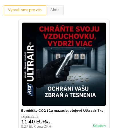
Vybrali sme pre vás
Akcia
Bombičky CO2 12g mazacie, olejové Ultraair 5ks
15,00 EUR
11,40 EUR
/
ks
Skladom
9,27 EUR
bez DPH