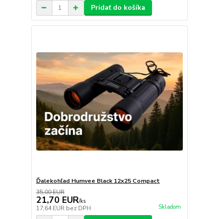
Pridať do košíka
Ďalekohľad Humvee Black 12x25 Compact
35,00 EUR
21,70 EUR
/
ks
Skladom
17,64 EUR
bez DPH