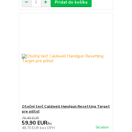
Pridať do košíka
Otočný terč Caldwell Handgun Resetting Target
pre pištoľ
76,40 EUR
59,90 EUR
/
ks
Skladom
48,70 EUR
bez DPH