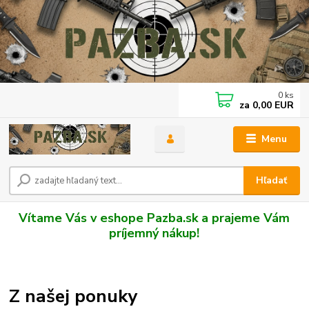
0
ks
za
0,00 EUR
Menu
Hľadať
Vítame Vás v eshope Pazba.sk a prajeme Vám
príjemný nákup!
Z našej ponuky