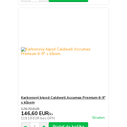
Karbonový bipod Caldwell Accumax Premium 6-9"
s kĺbom
176,70 EUR
146,60 EUR
/
ks
Skladom
119,19 EUR
bez DPH
Pridať do košíka