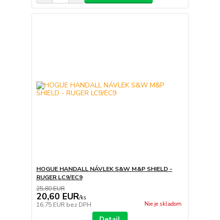
HOGUE HANDALL NÁVLEK S&W M&P SHIELD -
RUGER LC9/EC9
25,80 EUR
20,60 EUR
/
ks
Nie je skladom
16,75 EUR
bez DPH
Detail