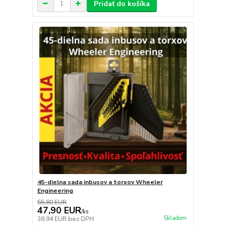
Pridať do košíka
45-dielna sada inbusov a torxov Wheeler
Engineering
55,80 EUR
47,90 EUR
/
ks
Skladom
38,94 EUR
bez DPH