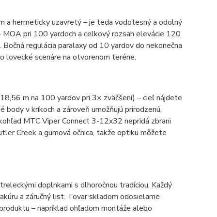
m a hermeticky uzavretý – je teda vodotesný a odolný
1/4 MOA pri 100 yardoch a celkový rozsah elevácie 120
. Bočná regulácia paralaxy od 10 yardov do nekonečna
 po lovecké scenáre na otvorenom teréne.
18,56 m na 100 yardov pri 3× zväčšení) – cieľ nájdete
né body v kríkoch a zároveň umožňujú prirodzenú,
uškohľad MTC Viper Connect 3-12x32 nepridá zbrani
Butler Creek a gumová očnica, takže optiku môžete
treleckými doplnkami s dlhoročnou tradíciou. Každý
akúru a záručný list. Tovar skladom odosielame
k produktu – napríklad ohľadom montáže alebo