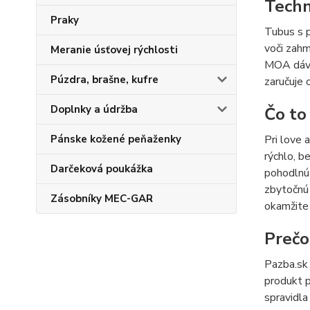
Techn
Praky
Tubus s p
voči zahm
Meranie úsťovej rýchlosti
MOA dávaj
Púzdra, brašne, kufre
zaručuje 
Doplnky a údržba
Čo to
Pri love 
Pánske kožené peňaženky
rýchlo, b
Darčeková poukážka
pohodlnú
zbytočnú 
Zásobníky MEC-GAR
okamžite 
Prečo
Pazba.sk 
produkt p
spravidla