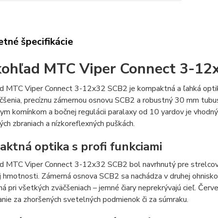
tné špecifikácie
ohľad MTC Viper Connect 3-12x
d MTC Viper Connect 3-12x32 SCB2 je kompaktná a ľahká optika
äčšenia, precíznu zámernou osnovu SCB2 a robustný 30 mm tubus
ym komínkom a bočnej regulácii paralaxy od 10 yardov je vhodný 
ch zbraniach a nízkoreflexných puškách.
ktná optika s profi funkciami
 MTC Viper Connect 3-12x32 SCB2 bol navrhnutý pre strelcov, k
 hmotnosti. Zámerná osnova SCB2 sa nachádza v druhej ohniskove
á pri všetkých zväčšeniach – jemné čiary neprekrývajú cieľ. Čer
nie za zhoršených svetelných podmienok či za súmraku.