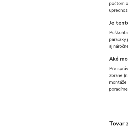
počtom od
uprednost
Je tent
Puškohľad
paralaxy 
aj náročn
Aké mo
Pre správ
zbrane (n
montáže p
poradíme 
Tovar 