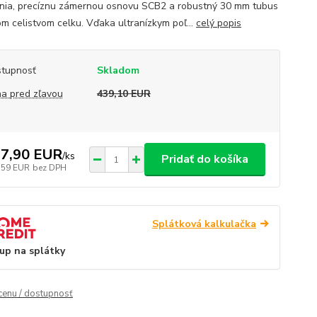
nia, precíznu zámernou osnovu SCB2 a robustný 30 mm tubus
om celistvom celku. Vďaka ultranízkym poľ...
celý popis
tupnosť
Skladom
a pred zľavou
439,10 EUR
7,90 EUR
/
ks
Pridať do košíka
,59 EUR
bez DPH
Splátková kalkulačka
up na splátky
 cenu / dostupnosť