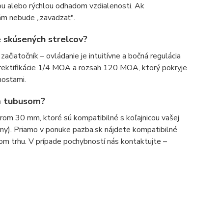
iou alebo rýchlou odhadom vzdialenosti. Ak
vám nebude „zavadzať".
e skúsených strelcov?
atočník – ovládanie je intuitívne a bočná regulácia
k rektifikácie 1/4 MOA a rozsah 120 MOA, ktorý pokryje
nosťami.
m tubusom?
rom 30 mm, ktoré sú kompatibilné s koľajnicou vašej
ny). Priamo v ponuke pazba.sk nájdete kompatibilné
m trhu. V prípade pochybností nás kontaktujte –