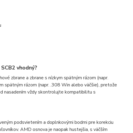
u
2 SCB2 vhodný?
ové zbrane a zbrane s nízkym spätným rázom (napr.
ým spätným rázom (napr. .308 Win alebo väčšie), pretože
ed nasadením vždy skontrolujte kompatibilitu s
červeným podsvietením a doplnkovými bodmi pre korekciu
oľovníkov. AMD osnova je naopak hustejšia, s väčším