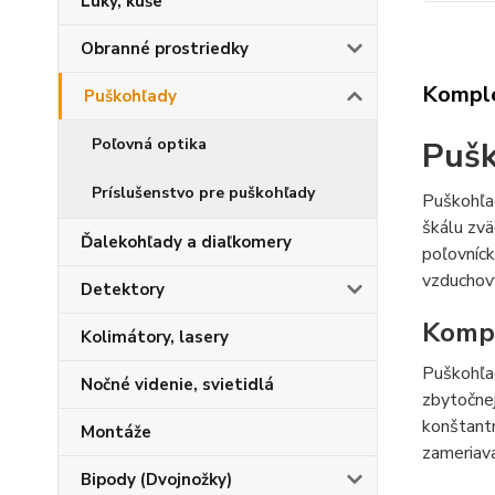
Luky, kuše
Obranné prostriedky
Komple
Puškohľady
Pušk
Poľovná optika
Príslušenstvo pre puškohľady
Puškohľa
škálu zv
Ďalekohľady a diaľkomery
poľovníck
vzduchový
Detektory
Kompa
Kolimátory, lasery
Puškohľad
Nočné videnie, svietidlá
zbytočnej
konštantn
Montáže
zameriava
Bipody (Dvojnožky)