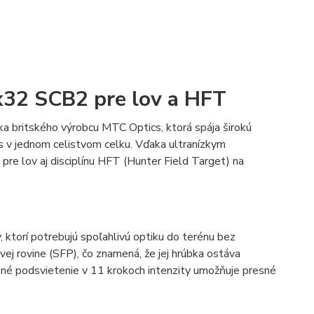
32 SCB2 pre lov a HFT
 britského výrobcu MTC Optics, ktorá spája širokú
 v jednom celistvom celku. Vďaka ultranízkym
pre lov aj disciplínu HFT (Hunter Field Target) na
torí potrebujú spoľahlivú optiku do terénu bez
j rovine (SFP), čo znamená, že jej hrúbka ostáva
vené podsvietenie v 11 krokoch intenzity umožňuje presné