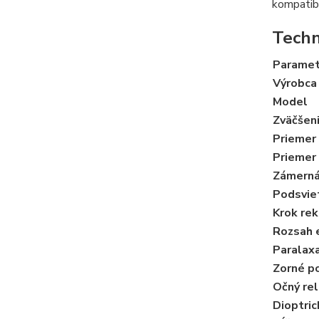
kompatibi
Techn
Paramet
Výrobca
Model
Zväčšen
Priemer 
Priemer
Zámerná
Podsvie
Krok rek
Rozsah 
Paralax
Zorné p
Očný rel
Dioptric