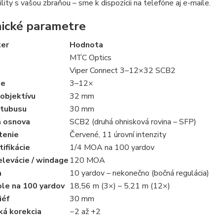
lity s vašou zbraňou – sme k dispozícii na telefóne aj e-maile.
ické parametre
er
Hodnota
MTC Optics
Viper Connect 3–12×32 SCB2
ie
3–12×
objektívu
32 mm
 tubusu
30 mm
 osnova
SCB2 (druhá ohnisková rovina – SFP)
tenie
Červené, 11 úrovní intenzity
tifikácie
1/4 MOA na 100 yardov
elevácie / windage
120 MOA
a
10 yardov – nekonečno (bočná regulácia)
ole na 100 yardov
18,56 m (3×) – 5,21 m (12×)
iéf
30 mm
ká korekcia
−2 až +2