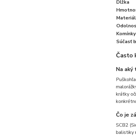
Dĺžka
Hmotno
Materiá
Odolnos
Komínky
Súčasť b
Často 
Na aký 
Puškohľa
malorážky
krátky oč
konkrétn
Čo je z
SCB2 (Sid
balistiky