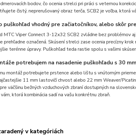
merovacích bodov, čo ocenia strelci pri práci s veternou korekc
ňujete čistý, neprerušovaný obraz terča, SCB2 je voľba, ktorá 
o puškohľad vhodný pre začiatočníkov, alebo skôr pr
 MTC Viper Connect 3-12x32 SCB2 zvládne bez problémov aj zači
je prehľadne označená. Skúsení strelci zase ocenia precízny kro
ejšie terénne úpravy. Puškohľad teda rastie spolu s vašimi skúse
ntáže potrebujem na nasadenie puškohľadu s 30 m
nu montáž potrebujete prstence alebo lištu s vnútorným prieme
ajčastejšie 11 mm lastovičí chvost alebo 22 mm Weaver/Picatin
re väčšinu bežných vzduchových zbraní dostupných na slovensko
vám, ktorá kombinácia sadí na vašu konkrétnu zbraň.
zaradený v kategóriách