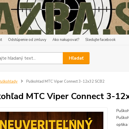
kt
Odstúpenie od zmluvy
Ako nakupovať?
Sledujte facebook
Hľadať
uškohľady
Puškohľad MTC Viper Connect 3-12x32 SCB2
ohľad MTC Viper Connect 3-12
Puškoh
Puškoh
optika