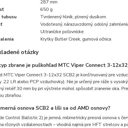
287 mm
sť
650 g
l tubusu
Tvrdenený hliník, plnený dusíkom
ť
Vodotesný, nárazuvzdorný, odolný zahmleni
Ultranízke poľovnícke
alenia
Krytky Butler Creek, gumová očnica
kladené otázky
typ zbrane je puškohľad MTC Viper Connect 3-12x3
d MTC Viper Connect 3-12x32 SCB2 je konštruovaný pre vzduch
 .22 LR alebo PCP vzduchovky). Nie je určený pre ráže s vysok
ný reliéf 30 mm by pri výstrele mohol spôsobiť zranenie oka. Pr
ou zbraňou.
ámerná osnova SCB2 a líši sa od AMD osnovy?
e Control Ballistic 2) je jemná, milimetricky presná osnova s 
 na rôznych vzdialenostiach – vhodná najmä pre HFT strelcov a p