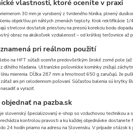
ické vlastnosti, ktoré oceníte v praxi
riemerom 30 mm je vyrobený z tvrdeného hliníka, plnený dusíko
leniu objektívu pri náhlych zmenách teploty. Krok rektifikácie 
ú strelcovi dostatok priestoru na presnú korekciu bodu dopadu
ostrý obraz na akúkoľvek vzdialenosť – od krátkej terčovnice až
 znamená pri reálnom použití
alebo na HFT súťaži oceníte predovšetkým široké zorné pole (až 
ez dlhého hľadania. Ultranízke poľovnícke komínky znižujú záchyt
 líniu mierenia. Dĺžka 287 mm a hmotnosť 650 g zaručujú, že p
záťaž ani pri celodennom poľovaní. Súčasťou balenia sú krytky 
nasadiť a vyraziť.
 objednať na pazba.sk
je slovenský špecializovaný e-shop so vzduchovou technikou a s
rechádza kontrolou pravosti a ku každej objednávke dostanete f
 do 24 hodín priamo na adresu na Slovensku. V prípade otázok 