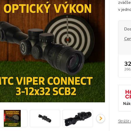
zväčše
v jedn
Dos
Cen
32
266
Nák
Strážiť