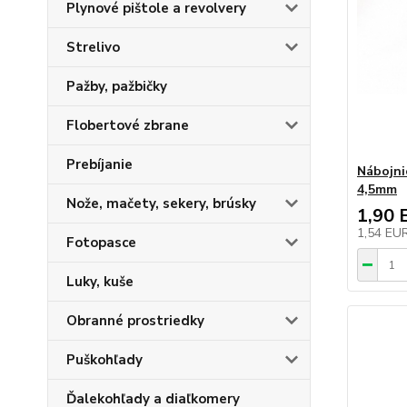
Plynové pištole a revolvery
Strelivo
Pažby, pažbičky
Flobertové zbrane
Prebíjanie
Nábojni
4,5mm
Nože, mačety, sekery, brúsky
1,90 
1,54 EU
Fotopasce
Luky, kuše
Obranné prostriedky
Puškohľady
Ďalekohľady a diaľkomery