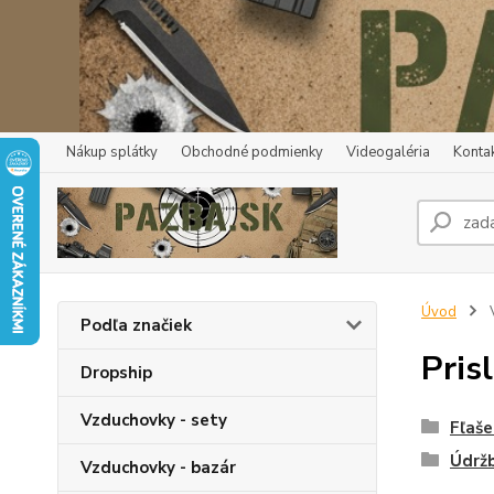
Nákup splátky
Obchodné podmienky
Videogaléria
Konta
Úvod
V
Podľa značiek
Pris
Dropship
Vzduchovky - sety
Fľaše
Údržb
Vzduchovky - bazár