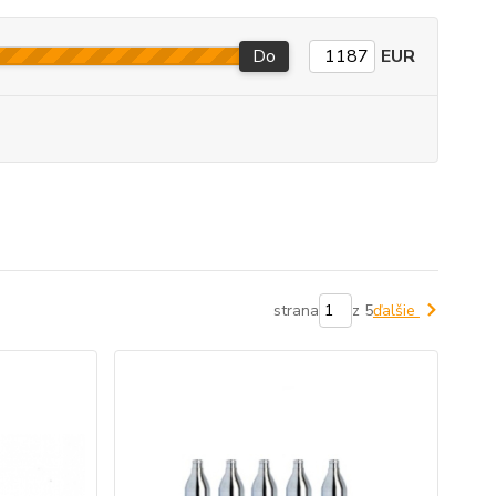
Do
EUR
strana
z 5
ďalšie