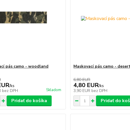
cí pás camo - woodland
Maskovací pás camo - deser
R
6,80 EUR
EUR
4,80 EUR
/
ks
/
ks
Skladom
R
bez DPH
3,90 EUR
bez DPH
Pridať do košíka
Pridať do koš