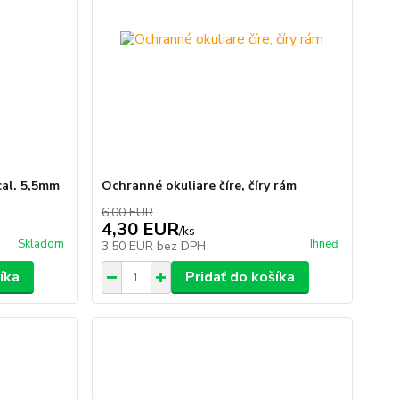
cal. 5,5mm
Ochranné okuliare číre, číry rám
6,00 EUR
4,30 EUR
/
ks
Skladom
Ihneď
3,50 EUR
bez DPH
íka
Pridať do košíka