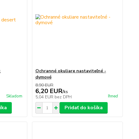
t
Ochranné okuliare nastaviteľné -
dymové
8,90 EUR
6,20 EUR
/
ks
Skladom
Ihneď
5,04 EUR
bez DPH
íka
Pridať do košíka