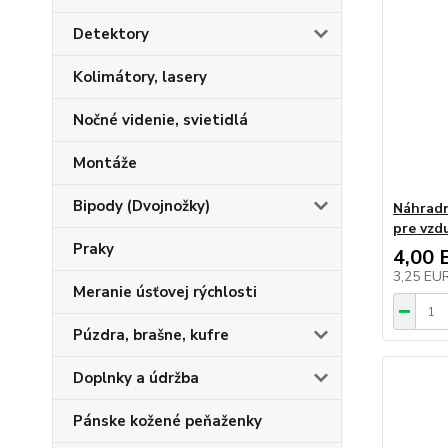
Detektory
Kolimátory, lasery
Nočné videnie, svietidlá
Montáže
Bipody (Dvojnožky)
Náhradn
pre vzd
Praky
4,00 
3,25 EU
Meranie úsťovej rýchlosti
Púzdra, brašne, kufre
Doplnky a údržba
Pánske kožené peňaženky