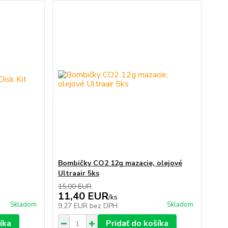
Bombičky CO2 12g mazacie, olejové
Ultraair 5ks
15,00 EUR
11,40 EUR
/
ks
Skladom
Skladom
9,27 EUR
bez DPH
íka
Pridať do košíka