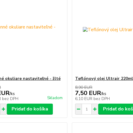
é okuliare nastaviteľné - žlté
Teflónový olej Ultrair 220m
R
8,90 EUR
EUR
7,50 EUR
/
ks
/
ks
Skladom
R
bez DPH
6,10 EUR
bez DPH
Pridať do košíka
Pridať do koš