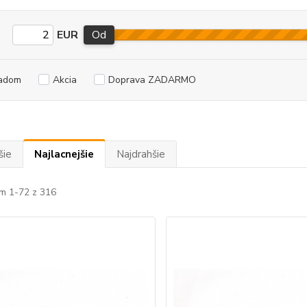
EUR
Od
adom
Akcia
Doprava ZADARMO
šie
Najlacnejšie
Najdrahšie
m 1-72 z 316