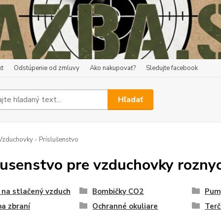
kt
Odstúpenie od zmluvy
Ako nakupovať?
Sledujte facebook
Hľadať
zduchovky - Príslušenstvo
lusenstvo pre vzduchovky rozny
 na stlačený vzduch
Bombičky CO2
Pump
a zbraní
Ochranné okuliare
Terč