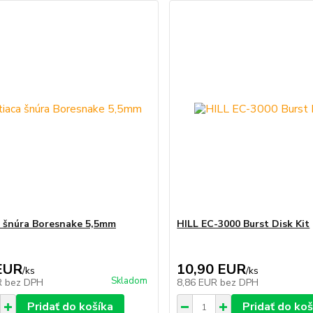
a šnúra Boresnake 5,5mm
HILL EC-3000 Burst Disk Kit
EUR
10,90 EUR
/
ks
/
ks
Skladom
R
bez DPH
8,86 EUR
bez DPH
Pridať do košíka
Pridať do koš