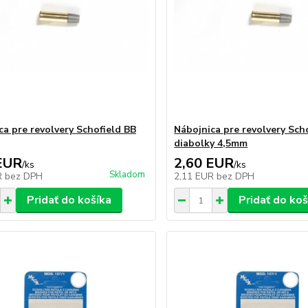
ca pre revolvery Schofield BB
Nábojnica pre revolvery Sch
diabolky 4,5mm
EUR
2,60 EUR
/
ks
/
ks
Skladom
R
bez DPH
2,11 EUR
bez DPH
Pridať do košíka
Pridať do koš