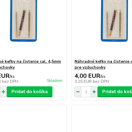
é kefky na čistenie cal. 4,5mm
Náhradné kefky na čistenie 
uchovky
pre vzduchovky
EUR
4,00 EUR
/
ks
/
ks
Skladom
R
bez DPH
3,25 EUR
bez DPH
Pridať do košíka
Pridať do koš