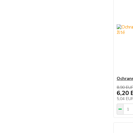
Ochrann
8,90 EU
6,20 
5,04 EU