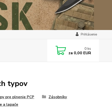
Prihlásenie
0
ks
za
0,00 EUR
ch typov
y pre plnenie PCP
Zásobníky
e a lapače