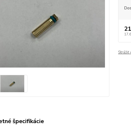
Dos
21
17,
Strážiť
tné špecifikácie