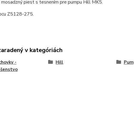
 mosadzný piest s tesnením pre pumpu Hill MK5.
bcu Z5128-275.
zaradený v kategóriách
hovky -
Hill
Pump
ušenstvo