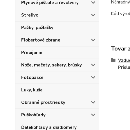
Náhradný
Plynové pištole a revolvery
Kód výro
Strelivo
Pažby, pažbičky
Flobertové zbrane
Tovar 
Prebíjanie
Vzduc
Nože, mačety, sekery, brúsky
Prísl
Fotopasce
Luky, kuše
Obranné prostriedky
Puškohľady
Ďalekohľady a diaľkomery