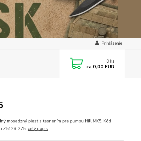
Prihlásenie
0
ks
za
0,00 EUR
5
ný mosadzný piest s tesnením pre pumpu Hill MK5. Kód
u Z5128-275.
celý popis