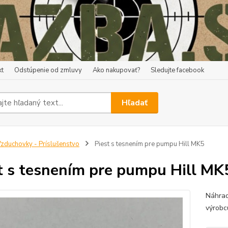
kt
Odstúpenie od zmluvy
Ako nakupovať?
Sledujte facebook
Hľadať
zduchovky - Príslušenstvo
Piest s tesnením pre pumpu Hill MK5
t s tesnením pre pumpu Hill MK
Náhrad
výrobc