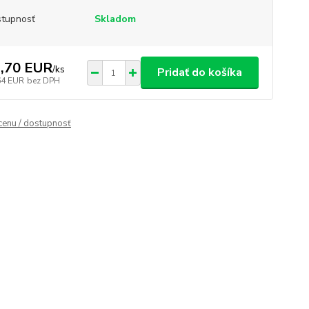
tupnosť
Skladom
,70 EUR
/
ks
Pridať do košíka
64 EUR
bez DPH
 cenu / dostupnosť