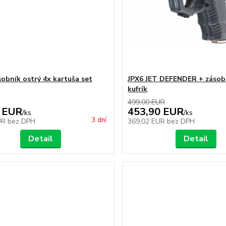
sobník ostrý 4x kartuša set
JPX6 JET DEFENDER + zásobn
kufrík
499,00 EUR
 EUR
453,90 EUR
/
ks
/
ks
3 dní
UR
bez DPH
369,02 EUR
bez DPH
Detail
Detail