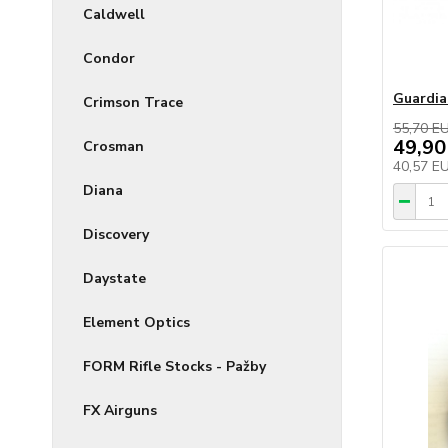
Caldwell
Condor
Guardia
Crimson Trace
55,70 E
49,90
Crosman
40,57 E
Diana
Discovery
Daystate
Element Optics
FORM Rifle Stocks - Pažby
FX Airguns