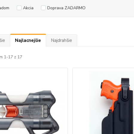
adom
Akcia
Doprava ZADARMO
šie
Najlacnejšie
Najdrahšie
m 1-17 z 17