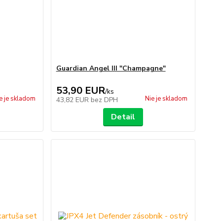
Guardian Angel III "Champagne"
53,90 EUR
/
ks
e je skladom
Nie je skladom
43,82 EUR
bez DPH
Detail