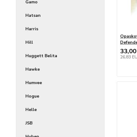
Gamo
Hatsan
Harris
Opaskov
Hill
Defend
33,00
Huggett Belita
26,83 E
Hawke
Humvee
Hogue
Helle
JSB
Huben