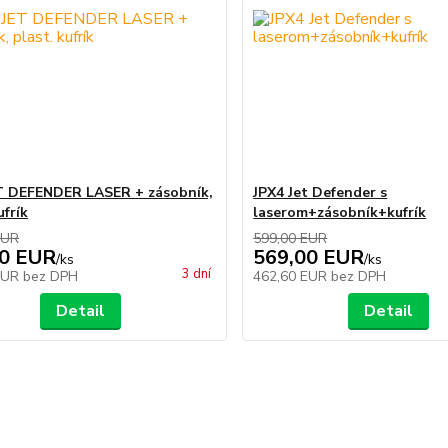
T DEFENDER LASER + zásobník,
JPX4 Jet Defender s
ufrík
laserom+zásobník+kufrík
EUR
599,00 EUR
00 EUR
569,00 EUR
/
ks
/
ks
3 dní
EUR
bez DPH
462,60 EUR
bez DPH
Detail
Detail