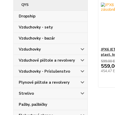
QYS
Dropship
Vzduchovky - sety
Vzduchovky - bazár
Vzduchovky
JPX6 JE
plast. k
Vzduchové pištole a revolvery
599,00 
559,
454,47 
Vzduchovky - Príslušenstvo
Plynové pištole a revolvery
Strelivo
Pažby, pažbičky