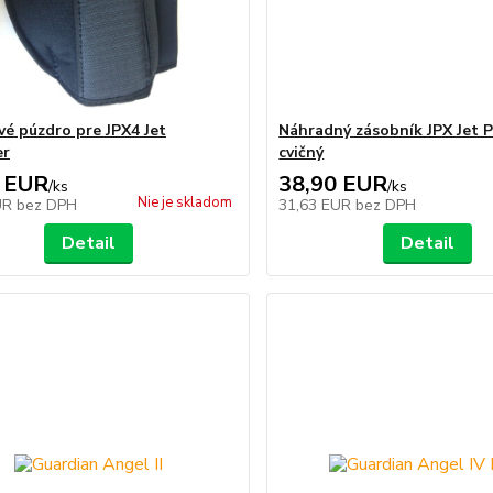
é púzdro pre JPX4 Jet
Náhradný zásobník JPX Jet P
er
cvičný
 EUR
38,90 EUR
/
ks
/
ks
Nie je skladom
UR
bez DPH
31,63 EUR
bez DPH
Detail
Detail