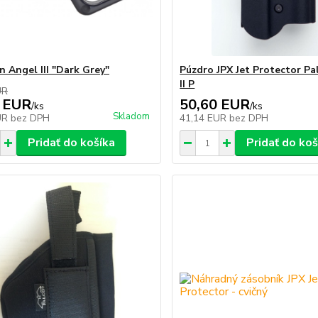
n Angel III "Dark Grey"
Púzdro JPX Jet Protector Pa
II P
UR
 EUR
50,60 EUR
/
ks
/
ks
Skladom
UR
bez DPH
41,14 EUR
bez DPH
Pridať do košíka
Pridať do koš