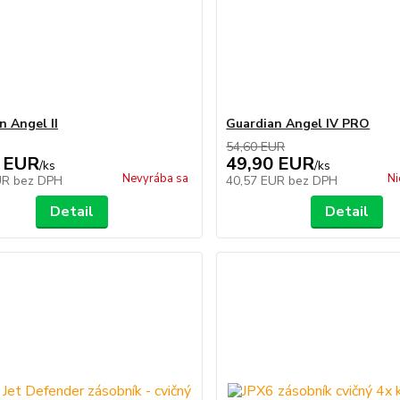
n Angel II
Guardian Angel IV PRO
54,60 EUR
 EUR
49,90 EUR
/
ks
/
ks
Nevyrába sa
Ni
UR
bez DPH
40,57 EUR
bez DPH
Detail
Detail