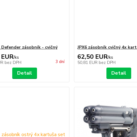
t Defender zásobník - cvičný
JPX6 zásobník cvičný 4x kart
 EUR
62,50 EUR
/
ks
/
ks
3 dní
UR
bez DPH
50,81 EUR
bez DPH
Detail
Detail