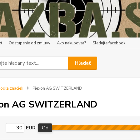
kt
Odstúpenie od zmluvy
Ako nakupovať?
Sledujte facebook
Hľadať
odľa značiek
Piexon AG SWITZERLAND
xon AG SWITZERLAND
EUR
Od