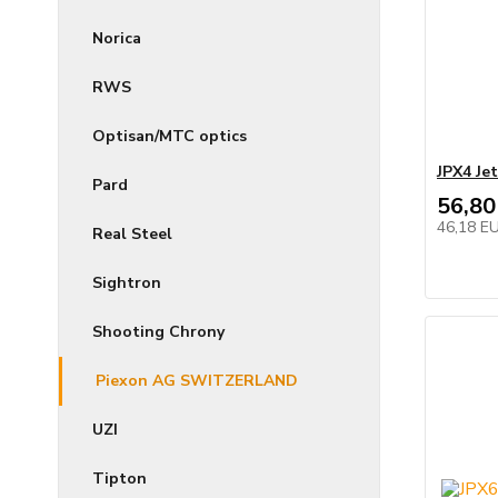
Norica
RWS
Optisan/MTC optics
JPX4 Je
Pard
56,80
46,18 E
Real Steel
Sightron
Shooting Chrony
Piexon AG SWITZERLAND
UZI
Tipton