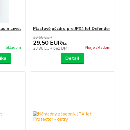
ladin Level
Plastové púzdro pre JPX4 Jet Defender
33,50 EUR
29,50 EUR
/
ks
Skladom
Nie je skladom
23,98 EUR
bez DPH
íka
Detail