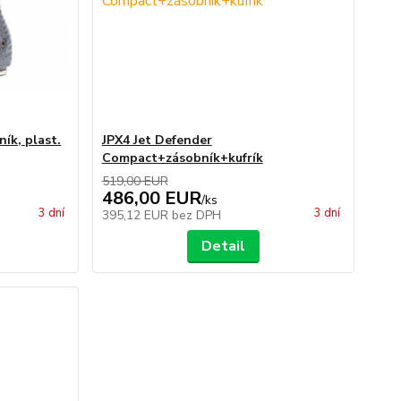
ík, plast.
JPX4 Jet Defender
Compact+zásobník+kufrík
519,00 EUR
486,00 EUR
/
ks
3 dní
3 dní
395,12 EUR
bez DPH
Detail