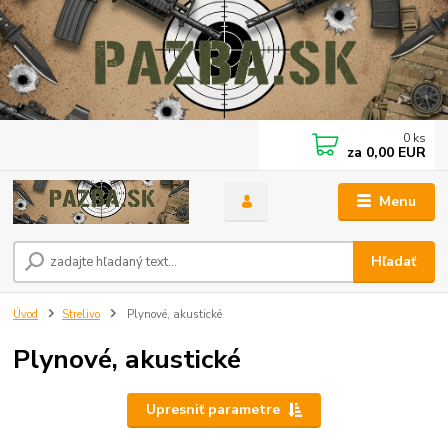
0
ks
za
0,00 EUR
Menu
Hľadať
Úvod
Strelivo
Plynové, akustické
Plynové, akustické
Upresniť parametre