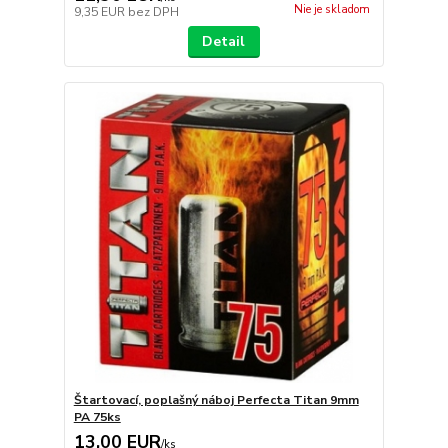
Nie je skladom
9,35 EUR
bez DPH
Detail
Štartovací, poplašný náboj Perfecta Titan 9mm
PA 75ks
13,00 EUR
/
ks