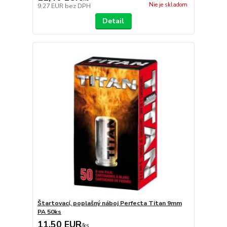
Nie je skladom
9,27 EUR
bez DPH
Detail
Štartovací, poplašný náboj Perfecta Titan 9mm
PA 50ks
11,50 EUR
/
ks