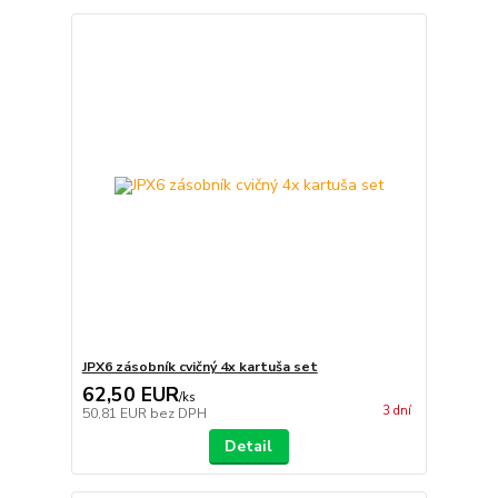
JPX6 zásobník cvičný 4x kartuša set
62,50 EUR
/
ks
3 dní
50,81 EUR
bez DPH
Detail