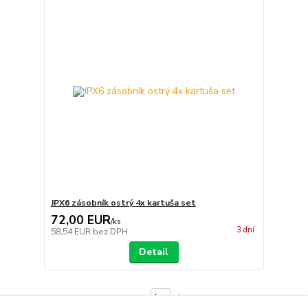
JPX6 zásobník ostrý 4x kartuša set
72,00 EUR
/
ks
3 dní
58,54 EUR
bez DPH
Detail
strana
z 1