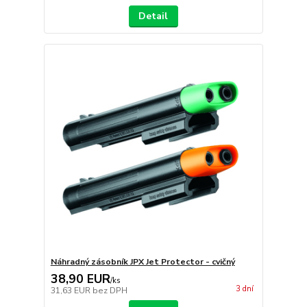
Detail
Náhradný zásobník JPX Jet Protector - cvičný
38,90 EUR
/
ks
3 dní
31,63 EUR
bez DPH