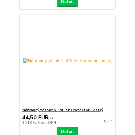
Detail
Náhradný zásobník JPX Jet Protector - ostrý
44,50 EUR
/
ks
3 dní
36,18 EUR
bez DPH
Detail