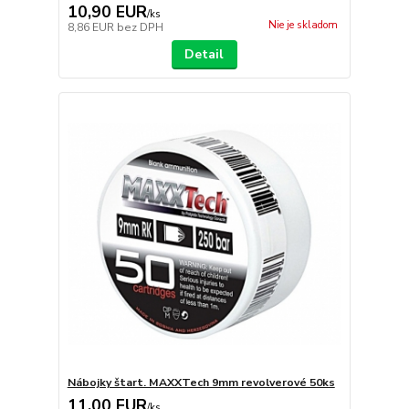
10,90 EUR
/
ks
Nie je skladom
8,86 EUR
bez DPH
Detail
Nábojky štart. MAXXTech 9mm revolverové 50ks
11,00 EUR
/
ks