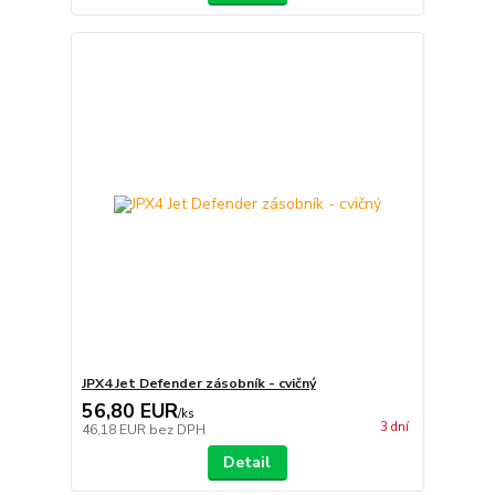
JPX4 Jet Defender zásobník - cvičný
56,80 EUR
/
ks
3 dní
46,18 EUR
bez DPH
Detail