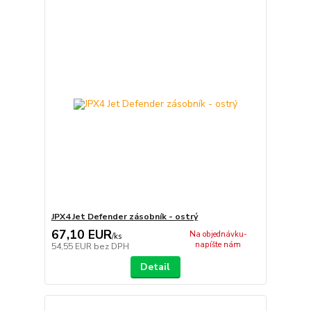
JPX4 Jet Defender zásobník - ostrý
67,10 EUR
Na objednávku-
/
ks
napíšte nám
54,55 EUR
bez DPH
Detail