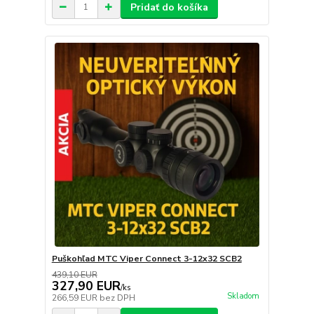
Pridať do košíka
Puškohľad MTC Viper Connect 3-12x32 SCB2
439,10 EUR
327,90 EUR
/
ks
Skladom
266,59 EUR
bez DPH