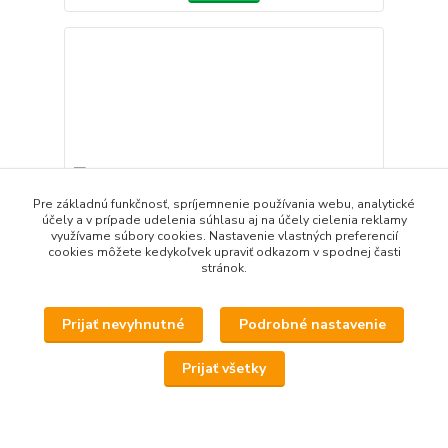
Pre základnú funkčnosť, spríjemnenie používania webu, analytické
účely a v prípade udelenia súhlasu aj na účely cielenia reklamy
využívame súbory cookies. Nastavenie vlastných preferencií
cookies môžete kedykoľvek upraviť odkazom v spodnej časti
stránok.
Prijať nevyhnutné
Podrobné nastavenie
Puškohľad Crosman CenterPoint 2x20 Duplex
75,90 EUR
Prijať všetky
/
ks
Nie je skladom
61,71 EUR
bez DPH
Detail