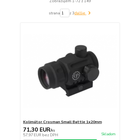
Zobrazujem 1-72 z 149
strana
z 3
ďalšie
Kolimátor Crosman Small Battle 1x20mm
71,30 EUR
/
ks
Skladom
57,97 EUR
bez DPH