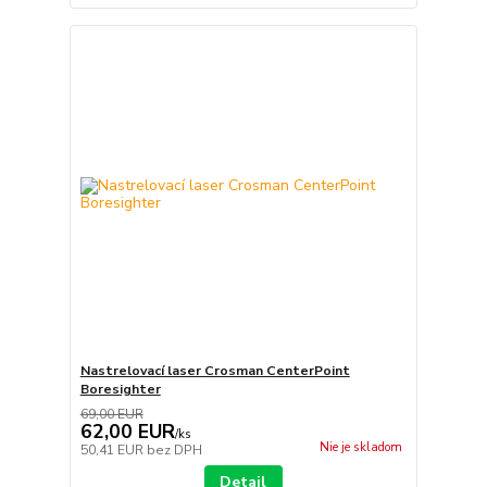
Nastrelovací laser Crosman CenterPoint
Boresighter
69,00 EUR
62,00 EUR
/
ks
Nie je skladom
50,41 EUR
bez DPH
Detail