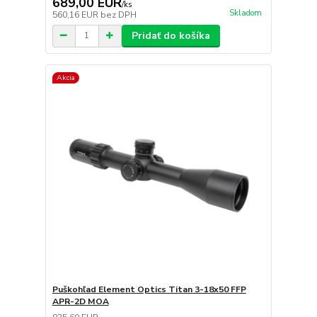
689,00 EUR
/
ks
Skladom
560,16 EUR
bez DPH
Pridať do košíka
Akcia
Puškohľad Element Optics Titan 3-18x50 FFP
APR-2D MOA