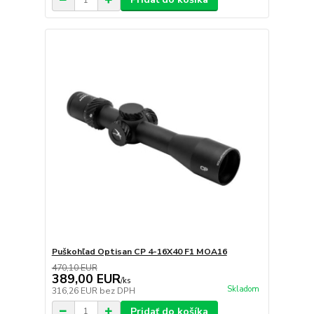
Puškohľad Optisan CP 4-16X40 F1 MOA16
470,10 EUR
389,00 EUR
/
ks
Skladom
316,26 EUR
bez DPH
Pridať do košíka