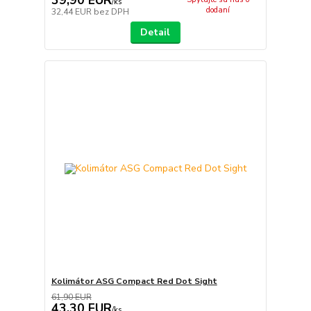
/
ks
dodaní
32,44 EUR
bez DPH
Detail
Kolimátor ASG Compact Red Dot Sight
61,90 EUR
43,30 EUR
/
ks