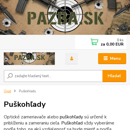
0
ks
za
0,00 EUR
Menu
Hľadať
Úvod
Puškohľady
Puškohľady
Optické zameriavače alebo
puškohľady
sú určené k
priblíženiu a zameraniu cieľa.
Puškohľad
vždy vyberáme
podľa toho, na akú vzdialenosť sa bude mieriť a podľa