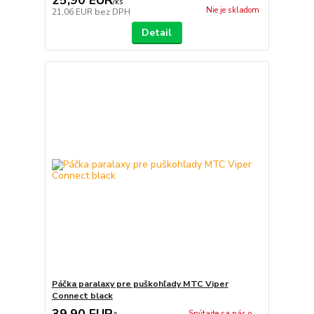
/
ks
Nie je skladom
21,06 EUR
bez DPH
Detail
Páčka paralaxy pre puškohľady MTC Viper
Connect black
39,90 EUR
Spýtajte sa nás o