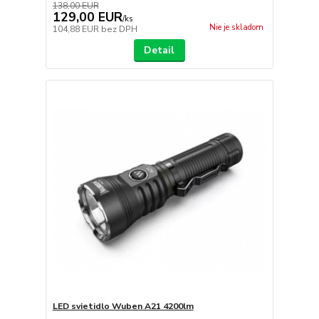
138,00 EUR
129,00 EUR
/
ks
Nie je skladom
104,88 EUR
bez DPH
Detail
LED svietidlo Wuben A21 4200lm