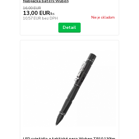
Nabíjačka batérii Wuben
16,00 EUR
13,00 EUR
/
ks
Nie je skladom
10,57 EUR
bez DPH
Detail
LED svietidlo a taktické pero Wuben TP10 130lm