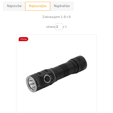
Najnovšie
Najlacnejšie
Najdrahšie
Zobrazujem 1-8 z 8
strana
z 1
Akcia