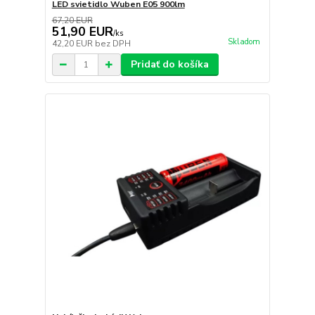
LED svietidlo Wuben E05 900lm
67,20 EUR
51,90 EUR
/
ks
Skladom
42,20 EUR
bez DPH
Pridať do košíka