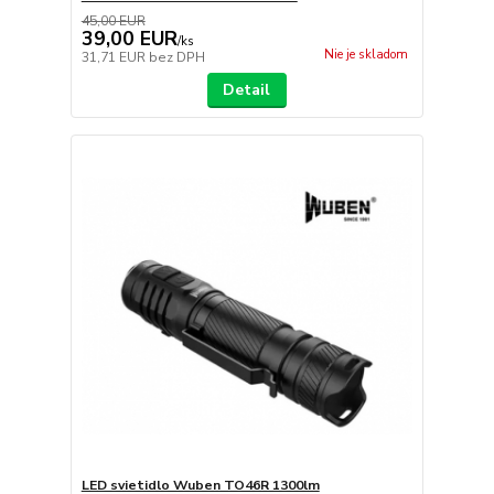
45,00 EUR
39,00 EUR
/
ks
Nie je skladom
31,71 EUR
bez DPH
Detail
LED svietidlo Wuben TO46R 1300lm