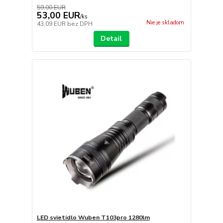
59,00 EUR
53,00 EUR
/
ks
Nie je skladom
43,09 EUR
bez DPH
Detail
LED svietidlo Wuben T103pro 1280lm