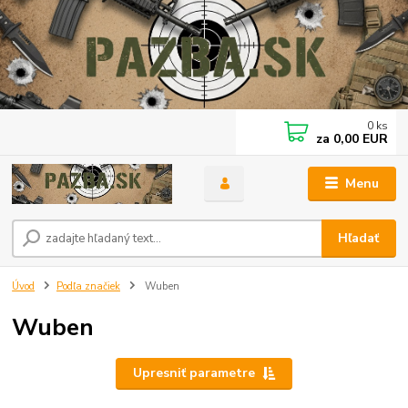
0
ks
za
0,00 EUR
Menu
Hľadať
Úvod
Podľa značiek
Wuben
Wuben
Upresniť parametre