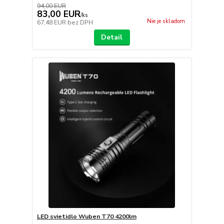
94,00 EUR
83,00 EUR
/
ks
Nie je skladom
67,48 EUR
bez DPH
Detail
LED svietidlo Wuben T70 4200lm