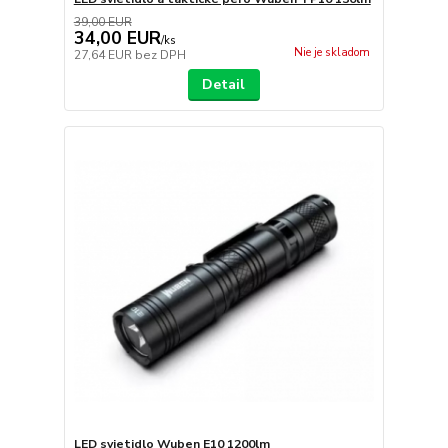
39,00 EUR
34,00 EUR
/
ks
Nie je skladom
27,64 EUR
bez DPH
Detail
LED svietidlo Wuben E10 1200lm