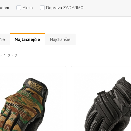
adom
Akcia
Doprava ZADARMO
šie
Najlacnejšie
Najdrahšie
m 1-2 z 2