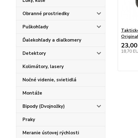
Luky, kuše
Obranné prostriedky
Puškohľady
Taktick
Origin
Ďalekohľady a diaľkomery
23,00
18,70 E
Detektory
Kolimátory, lasery
Nočné videnie, svietidlá
Montáže
Bipody (Dvojnožky)
Praky
Meranie úsťovej rýchlosti