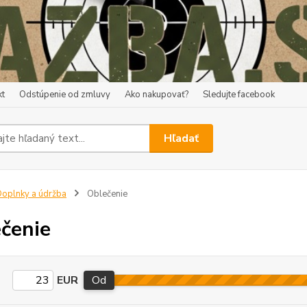
kt
Odstúpenie od zmluvy
Ako nakupovať?
Sledujte facebook
Hľadať
oplnky a údržba
Oblečenie
čenie
EUR
Od