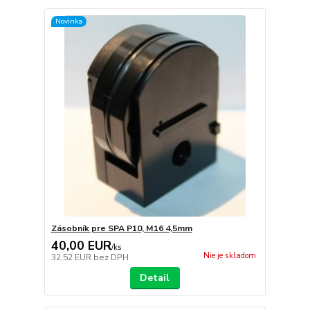
Novinka
Zásobník pre SPA P10, M16 4,5mm
40,00 EUR
/
ks
Nie je skladom
32,52 EUR
bez DPH
Detail