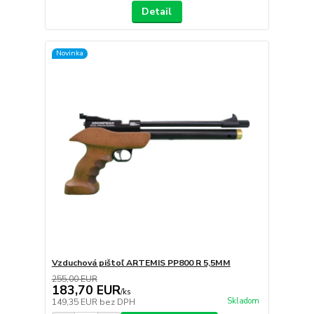
Detail
Novinka
Vzduchová pištoľ ARTEMIS PP800 R 5,5MM
255,00 EUR
183,70 EUR
/
ks
Skladom
149,35 EUR
bez DPH