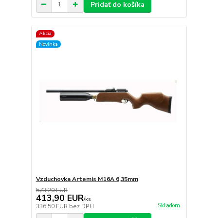
Pridať do košíka
Akcia
Novinka
Vzduchovka Artemis M16A 6,35mm
573,20 EUR
413,90 EUR
/
ks
Skladom
336,50 EUR
bez DPH