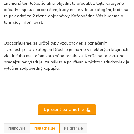
znamená len toľko, že ak si objednáte produkt z tejto kategórie,
prípadne spolu s produktom, ktorý nie je v tejto kategórii, bude sa
to pokladať za 2 rôzne objednávky. Každopádne Vás budeme o
tom vždy informovať.
Upozorňujeme, že určité typy vzduchoviek s označením
"Drospship!" a v kategórii Droship je možné v niektorých krajinách
vlastniť iba majiteľom zbrojného preukazu. Keďže sa to v krajine
predajcu nevyžaduje, za nákup a používanie týchto vzduchoviek je
výlučne zodpovedný kupujúci.
Upresniť parametre
Najnovšie
Najlacnejšie
Najdrahšie