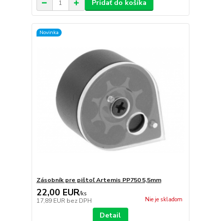
Pridať do košíka
Novinka
Zásobník pre pištoľ Artemis PP750 5,5mm
22,00 EUR
/
ks
Nie je skladom
17,89 EUR
bez DPH
Detail