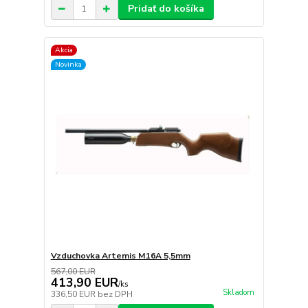
Pridať do košíka
Akcia
Novinka
Vzduchovka Artemis M16A 5,5mm
567,00 EUR
413,90 EUR
/
ks
Skladom
336,50 EUR
bez DPH