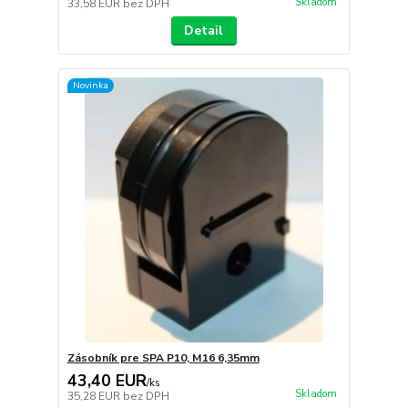
Skladom
33,58 EUR
bez DPH
Detail
Novinka
Zásobník pre SPA P10, M16 6,35mm
43,40 EUR
/
ks
Skladom
35,28 EUR
bez DPH