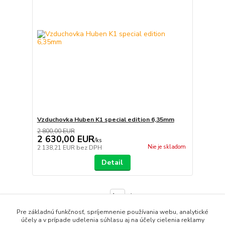
Vzduchovka Huben K1 special edition 6,35mm
2 800,00 EUR
2 630,00 EUR
/
ks
Nie je skladom
2 138,21 EUR
bez DPH
Detail
strana
z 1
Pre základnú funkčnosť, spríjemnenie používania webu, analytické
účely a v prípade udelenia súhlasu aj na účely cielenia reklamy