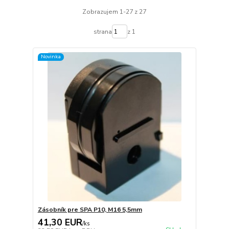
Zobrazujem 1-27 z 27
strana
z 1
Novinka
Zásobník pre SPA P10, M16 5,5mm
41,30 EUR
/
ks