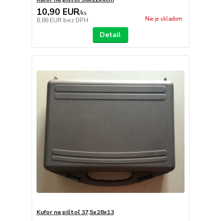
10,90 EUR
/
ks
Nie je skladom
8,86 EUR
bez DPH
Detail
Kufor na pištoľ 37,5x28x13