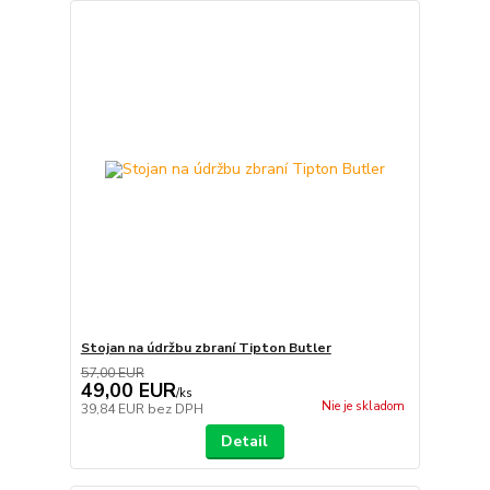
Stojan na údržbu zbraní Tipton Butler
57,00 EUR
49,00 EUR
/
ks
Nie je skladom
39,84 EUR
bez DPH
Detail