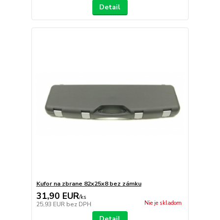
Detail
Kufor na zbrane 82x25x8 bez zámku
31,90 EUR
/
ks
Nie je skladom
25,93 EUR
bez DPH
Detail