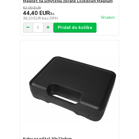
Magnet na uchyteniu zbrane Lockdown Magnum
52,00 EUR
44,40 EUR
/
ks
Skladom
36,10 EUR
bez DPH
Pridať do košíka
Kufor na pištoľ 30x22x6cm