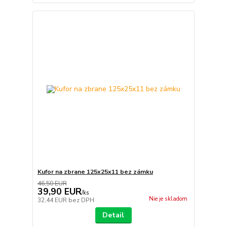
Kufor na zbrane 125x25x11 bez zámku
46,50 EUR
39,90 EUR
/
ks
Nie je skladom
32,44 EUR
bez DPH
Detail