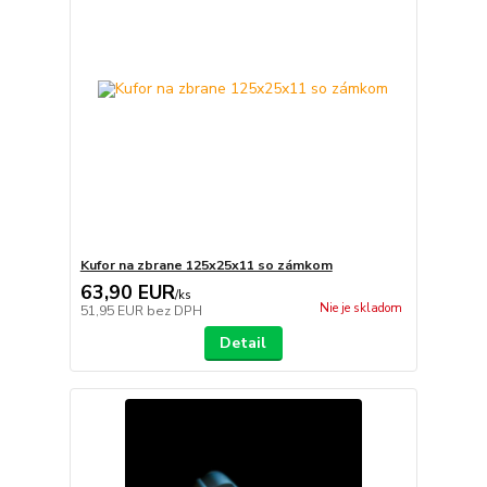
Kufor na zbrane 125x25x11 so zámkom
63,90 EUR
/
ks
Nie je skladom
51,95 EUR
bez DPH
Detail