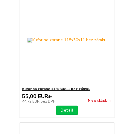
Kufor na zbrane 118x30x11 bez zámku
55,00 EUR
/
ks
Nie je skladom
44,72 EUR
bez DPH
Detail