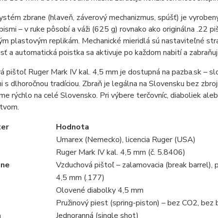
ystém zbrane (hlaveň, záverový mechanizmus, spúšť) je vyroben
ismi – v ruke pôsobí a váži (625 g) rovnako ako originálna .22 piš
m plastovým replikám. Mechanické mieridlá sú nastaviteľné stran
sť a automatická poistka sa aktivuje po každom nabití a zabraňu
á pištoľ Ruger Mark IV kal. 4,5 mm je dostupná na pazba.sk – 
 s dlhoročnou tradíciou. Zbraň je legálna na Slovensku bez zbro
e rýchlo na celé Slovensko. Pri výbere terčovníc, diaboliek al
tvom.
er
Hodnota
Umarex (Nemecko), licencia Ruger (USA)
Ruger Mark IV kal. 4,5 mm (č. 5.8406)
ane
Vzduchová pištoľ – zalamovacia (break barrel), 
4,5 mm (.177)
Olovené diabolky 4,5 mm
Pružinový piest (spring-piston) – bez CO2, bez b
a
Jednoranná (single shot)