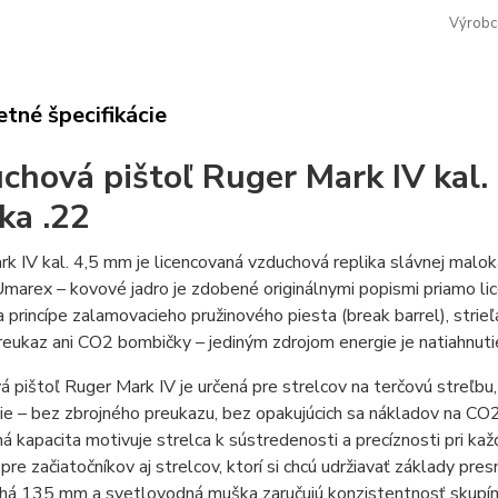
Výrobc
tné špecifikácie
chová pištoľ Ruger Mark IV kal.
ika .22
k IV kal. 4,5 mm je licencovaná vzduchová replika slávnej malo
marex – kovové jadro je zdobené originálnymi popismi priamo l
a princípe zalamovacieho pružinového piesta (break barrel), stri
preukaz ani CO2 bombičky – jediným zdrojom energie je natiahnu
 pištoľ Ruger Mark IV je určená pre strelcov na terčovú streľbu, 
ie – bez zbrojného preukazu, bez opakujúcich sa nákladov na CO2
á kapacita motivuje strelca k sústredenosti a precíznosti pri ka
re začiatočníkov aj strelcov, ktorí si chcú udržiavať základy pres
lhá 135 mm a svetlovodná muška zaručujú konzistentnosť skupín