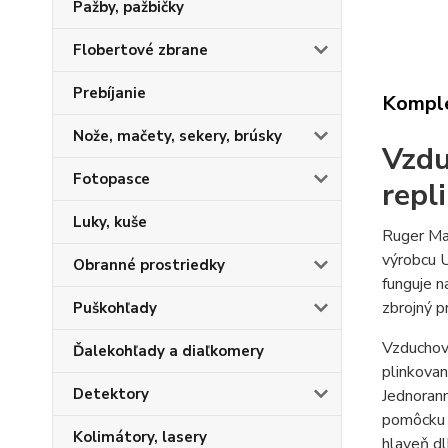
Pažby, pažbičky
Flobertové zbrane
Prebíjanie
Komple
Nože, mačety, sekery, brúsky
Vzdu
Fotopasce
repl
Luky, kuše
Ruger Mar
výrobcu U
Obranné prostriedky
funguje n
zbrojný 
Puškohľady
Vzduchová
Ďalekohľady a diaľkomery
plinkovan
Detektory
Jednorann
pomôcku p
Kolimátory, lasery
hlaveň d