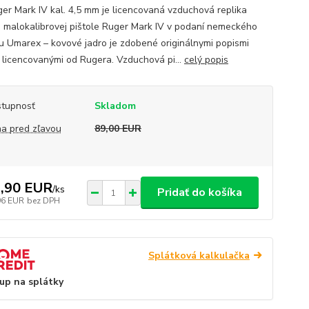
ger Mark IV kal. 4,5 mm je licencovaná vzduchová replika
j malokalibrovej pištole Ruger Mark IV v podaní nemeckého
u Umarex – kovové jadro je zdobené originálnymi popismi
 licencovanými od Rugera. Vzduchová pi...
celý popis
tupnosť
Skladom
a pred zľavou
89,00 EUR
,90 EUR
/
ks
Pridať do košíka
96 EUR
bez DPH
Splátková kalkulačka
up na splátky