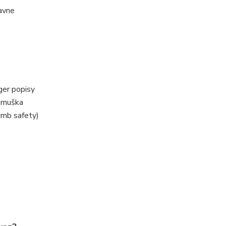
lavne
ger popisy
á muška
umb safety)