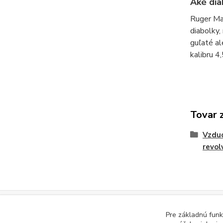
Aké dia
Ruger Mar
diabolky,
guľaté a
kalibru 4
Tovar 
Vzduc
revol
Ods
Pre základnú funk