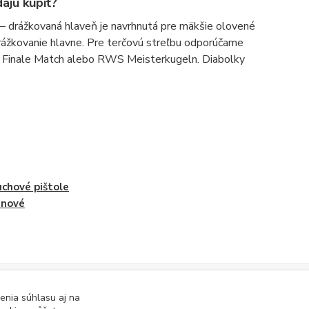
ajú kúpiť?
 – drážkovaná hlaveň je navrhnutá pre mäkšie olovené
 drážkovanie hlavne. Pre terčovú streľbu odporúčame
N Finale Match alebo RWS Meisterkugeln. Diabolky
chové pištole
inové
luvy
enia súhlasu aj na