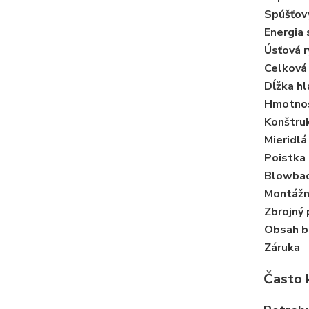
Spúšťov
Energia 
Úsťová r
Celková
Dĺžka h
Hmotno
Konštru
Mieridlá
Poistka
Blowba
Montážn
Zbrojný
Obsah b
Záruka
Často 