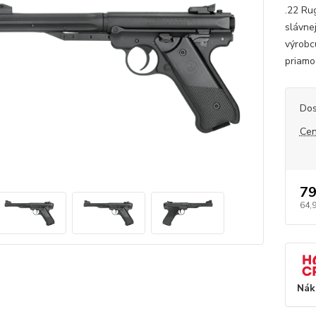
.22 Ru
slávne
výrobc
priamo
Dos
Cen
79
64,
Nák