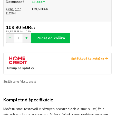
Dostupnosť
Skladom
Cena pred
139,50 EUR
zľavou
109,90 EUR
/
ks
89,35 EUR
bez DPH
Pridať do košíka
Splátková kalkulačka
Nákup na splátky
Strážiť cenu / dostupnosť
Kompletné špecifikácie
Mačetu sme testovali v rôznych prostrediach a sme si istí, že s
výsledkami budete spokojní. Vďaka ťažisku posunutému výrazne