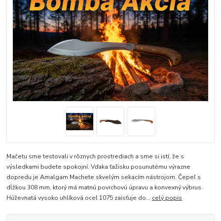
Mačetu sme testovali v rôznych prostrediach a sme si istí, že s
výsledkami budete spokojní. Vďaka ťažisku posunutému výrazne
dopredu je Amalgam Machete skvelým sekacím nástrojom. Čepeľ s
dĺžkou 308 mm, ktorý má matnú povrchovú úpravu a konvexný výbrus.
Húževnatá vysoko uhlíková oceľ 1075 zaisťuje do...
celý popis