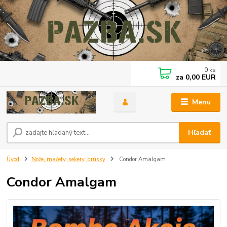
0
ks
za
0,00 EUR
Menu
Hľadať
Úvod
Nože, mačety, sekery, brúsky
Condor Amalgam
Condor Amalgam