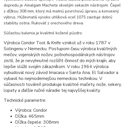
dopredu je Amalgam Machete skvelým sekacím nástrojom. Čepeľ
s dĺžkou 308 mm, ktorý má matnú povrchovú úpravu a konvexný
výbrus. Húževnatá vysoko uhlíková oceľ 1075 zaisťuje dobrú
stabilitu ostria. Rukoväť z orechového dreva.
Súčasťou balenia je kvalitné kožené púzdro.
Výrobca Condor Tool & Knife vznikol už v roku 1787 v
Solingenu v Nemecku. Postupom času výrobca kvalitných
mečov, vojenských nožov, poľnohospodárskych nástrojov
zistil, že je nevyhnutné rozšířit činnosť do iných krajín, aby
lepšie slúžil svojím zákazníkom. V roku 1964 výrobca
vybudoval nový závod Imacasa v Santa Ana, El Salvador a
vybavil ho nejmodernejšou nemeckou technikou. V
súčasnosti továreň produkuje kvalitné mačety, nože, sekery,
lopaty a ďaľšie ručné náradie tej najvyššej kvality.
Technické parametre:
Výrobca: Condor
Dĺžka: 465mm
Dĺžka čepele: 308mm